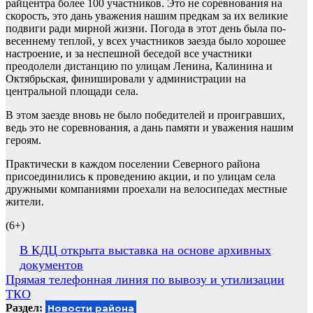
райцентра более 100 участников. Это не соревнования на
скорость, это дань уважения нашим предкам за их великие
подвиги ради мирной жизни. Погода в этот день была по-
весеннему теплой, у всех участников заезда было хорошее
настроение, и за неспешной беседой все участники
преодолели дистанцию по улицам Ленина, Калинина и
Октябрьская, финишировали у администрации на
центральной площади села.
В этом заезде вновь не было победителей и проигравших,
ведь это не соревнования, а дань памяти и уважения нашим
героям.
Практически в каждом поселении Северного района
присоединились к проведению акции, и по улицам села
дружными компаниями проехали на велосипедах местные
жители.
(6+)
Навигация
В КДЦ открыта выставка на основе архивных
документов
по
Прямая телефонная линия по вывозу и утилизации
записям
ТКО
Раздел:
Новости района