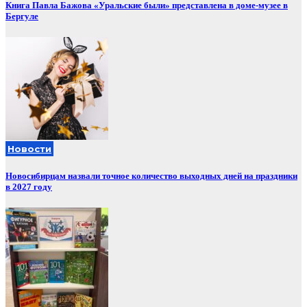
Книга Павла Бажова «Уральские были» представлена в доме-музее в
Бергуле
Новости
Новосибирцам назвали точное количество выходных дней на праздники
в 2027 году