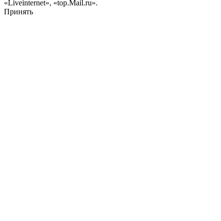
«Liveinternet», «top.Mail.ru».
Принять