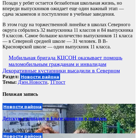
Позади у ребят остается беззаботная школьная жизнь, но
впереди выпускников ожидает еще один важный этап —
сдача экзаменов и поступление в учебные заведения.
В этом году на торжественной линейке в школах Северного
округа собрались 32 выпускника 11 классов и 84 выпускника
9 классов. Самое большое количество выпускников 11 класса
— в Северной средней школе — 31 человек. В В-
Красноярской школе — один выпускник 11 класса.
Навигация
Мобильная бригада КЦСОН оказывает помощь
маломобильным гражданам и инвалидам
по
Декоративные кустарники высадили в Северном
записям
Раздел:
Новости района
Темы:
Дзен.Новости
,
ТГпост
Похожая запись
Новости района
Детскую площадку в Биазе привели в порядок
Авг 5, 2026
Новости района