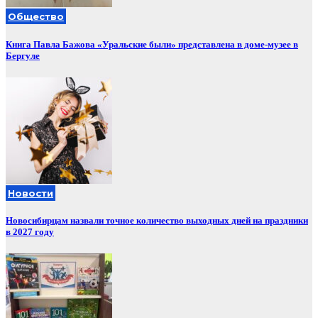
Общество
Книга Павла Бажова «Уральские были» представлена в доме-музее в
Бергуле
Новости
Новосибирцам назвали точное количество выходных дней на праздники
в 2027 году