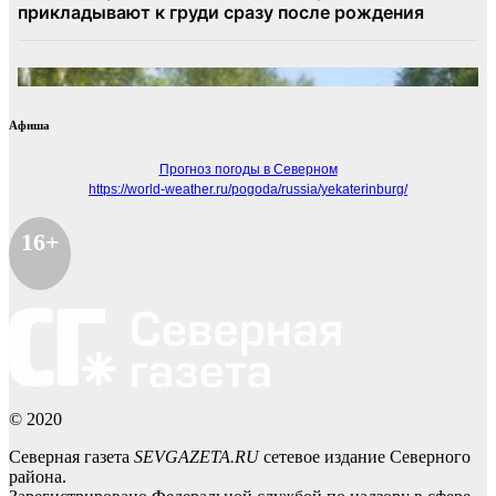
Афиша
Прогноз погоды в Северном
https://world-weather.ru/pogoda/russia/yekaterinburg/
16+
© 2020
Северная газета
SEVGAZETA.RU
сетевое издание Северного
района.