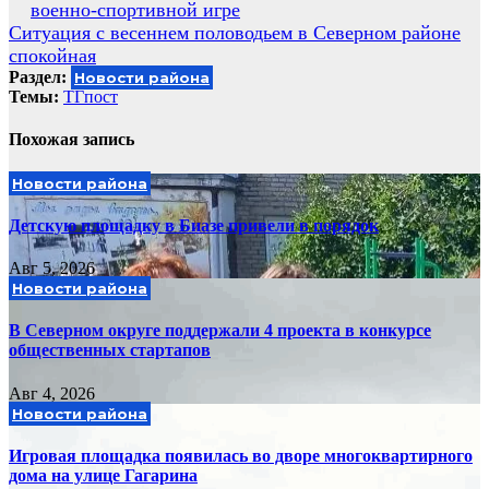
военно-спортивной игре
по
Ситуация с весеннем половодьем в Северном районе
записям
спокойная
Раздел:
Новости района
Темы:
ТГпост
Похожая запись
Новости района
Детскую площадку в Биазе привели в порядок
Авг 5, 2026
Новости района
В Северном округе поддержали 4 проекта в конкурсе
общественных стартапов
Авг 4, 2026
Новости района
Игровая площадка появилась во дворе многоквартирного
дома на улице Гагарина