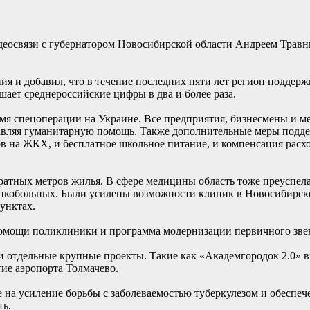
еосвязи с губернатором Новосибирской области Андреем Травни
я и добавил, что в течение последних пяти лет регион поддер
ает среднероссийские цифры в два и более раза.
емя спецоперации на Украине. Все предприятия, бизнесмены и 
равляя гуманитарную помощь. Также дополнительные меры подд
в на ЖКХ, и бесплатное школьное питание, и компенсация расх
ратных метров жилья. В сфере медицины область тоже преуспела
онкобольных. Были усилены возможности клиник в Новосибирске
унктах.
омощи поликлиники и программа модернизации первичного звен
 отдельные крупные проекты. Такие как «Академгородок 2.0» в
ие аэропорта Толмачево.
 на усиление борьбы с заболеваемостью туберкулезом и обеспе
ть.