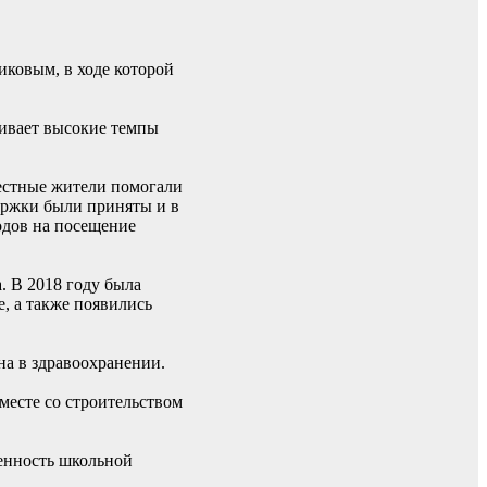
ковым, в ходе которой
живает высокие темпы
местные жители помогали
ержки были приняты и в
одов на посещение
. В 2018 году была
, а также появились
а в здравоохранении.
месте со строительством
ченность школьной