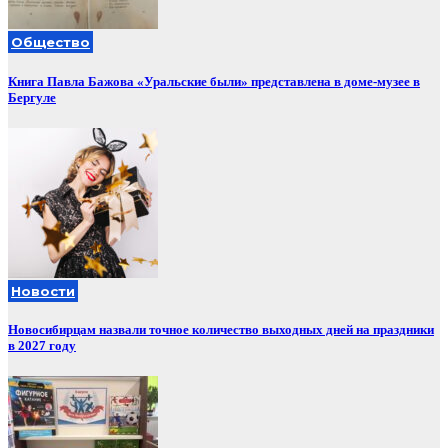
Общество
Книга Павла Бажова «Уральские были» представлена в доме-музее в
Бергуле
Новости
Новосибирцам назвали точное количество выходных дней на праздники
в 2027 году