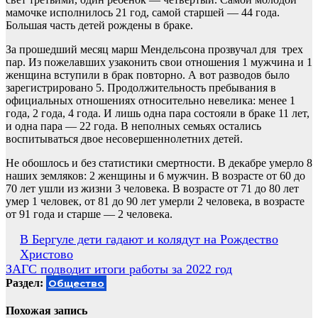
мамочке исполнилось 21 год, самой старшей — 44 года.
Большая часть детей рождены в браке.
За прошедший месяц марш Мендельсона прозвучал для трех
пар. Из пожелавших узаконить свои отношения 1 мужчина и 1
женщина вступили в брак повторно. А вот разводов было
зарегистрировано 5. Продолжительность пребывания в
официальных отношениях относительно невелика: менее 1
года, 2 года, 4 года. И лишь одна пара состояли в браке 11 лет,
и одна пара — 22 года. В неполных семьях остались
воспитываться двое несовершеннолетних детей.
Не обошлось и без статистики смертности. В декабре умерло 8
наших земляков: 2 женщины и 6 мужчин. В возрасте от 60 до
70 лет ушли из жизни 3 человека. В возрасте от 71 до 80 лет
умер 1 человек, от 81 до 90 лет умерли 2 человека, в возрасте
от 91 года и старше — 2 человека.
Навигация
В Бергуле дети гадают и колядут на Рождество
Христово
по
ЗАГС подводит итоги работы за 2022 год
записям
Раздел:
Общество
Похожая запись