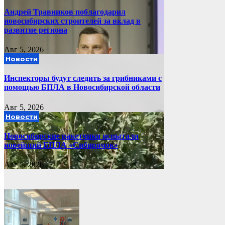
Андрей Травников поблагодарил
новосибирских строителей за вклад в
развитие региона
Авг 5, 2026
Новости
Инспекторы будут следить за грибниками с
помощью БПЛА в Новосибирской области
Авг 5, 2026
Новости
Новосибирские ракетчики испытали
новейший БПЛА «Сибирячок»
Авг 5, 2026