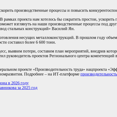
ускорить производственные процессы и повысить конкурентоспо
 рамках проекта нам хотелось бы сократить простои, ускорить 
ы поможет взглянуть на наши производственные процессы под дру
авод стальных конструкций» Василий Ян.
готовления несущих металлоконструкций. В прошлом году объем
и составил более 6 600 тонн.
сс, выявим потери, составим план мероприятий, внедрив которы
ил руководитель проектов Регионального центра компетенций в
еральном проекте «Производительность труда» нацпроекта «Эф
номразвития. Подробнее – на ИТ-платформе
производительность
она в 2026 году
авникова за 2025 год