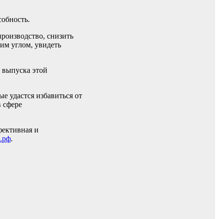
собность.
производство, снизить
гим углом, увидеть
 выпуска этой
е удастся избавиться от
 сфере
фективная и
.рф
.