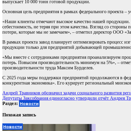
выпускает 10 000 тонн готовой продукции.
Основная цель предприятия в рамках федерального проекта – 
«Наши клиенты отмечают высокое качество нашей продукции. В
себестоимость, не теряя при этом качества. Взгляд со сторон
потери, которые мы не замечаем», – отметил директор ООО «З
В рамках проекта завод планирует оптимизировать процесс из
продукции только для предприятий добывающей промышленност
«Мы вместе с сотрудниками предприятия проанализируем проце
потерь. Повысим производительность минимум на 5%», – отмет
производительности труда Максим Бурделев.
С 2025 года меры поддержки предприятий продолжаются в фед
конкурентная экономика». Его курирует региональный минэко
Навигация
Андрей Травников обозначил задачи социального развития реги
Депутаты Заксобрания единогласно утвердили отчёт Андрея Тр
по
Раздел:
Новости
записям
Похожая запись
Новости