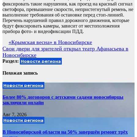
фиксировать такие нарушения, как проезд на красный сигнал
светофора, превышение скорости, непристегнутый ремень, не
выполнение требования об остановке перед стоп-линией.
Перечень нарушений правил дорожного движения, которые
будут фиксировать камеры, зависит от местоположения
прибора фото- и видеофиксации ПДД.
Навигация
«Крымская весна» в Новосибирске
Свои двери для зрителей открыл театр Афанасьева в
по
Новосибирске
записям
Раздел:
Новости региона
Похожая запись
Новости региона
Более 80% договоров с детскими садами новосибирцы
заключили онлайн
Авг 7, 2026
Новости региона
В Новосибирской области на 50% завершён ремонт трёх