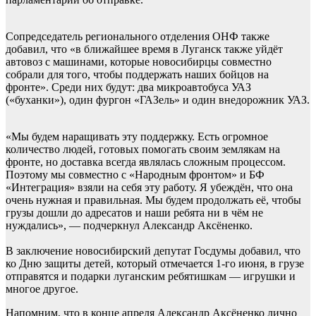
Сопредседатель регионального отделения ОНФ также
добавил, что «в ближайшее время в Луганск также уйдёт
автовоз с машинами, которые новосибирцы совместно
собрали для того, чтобы поддержать наших бойцов на
фронте». Среди них будут: два микроавтобуса УАЗ
(«буханки»), один фургон «ГАЗель» и один внедорожник УАЗ.
«Мы будем наращивать эту поддержку. Есть огромное
количество людей, готовых помогать своим землякам на
фронте, но доставка всегда являлась сложным процессом.
Поэтому мы совместно с «Народным фронтом» и БФ
«Интеграция» взяли на себя эту работу. Я убеждён, что она
очень нужная и правильная. Мы будем продолжать её, чтобы
грузы дошли до адресатов и наши ребята ни в чём не
нуждались», — подчеркнул Александр Аксёненко.
В заключение новосибирский депутат Госдумы добавил, что
ко Дню защиты детей, который отмечается 1-го июня, в грузе
отправятся и подарки луганским ребятишкам — игрушки и
многое другое.
Напомним, что в конце апреля Александр Аксёненко лично