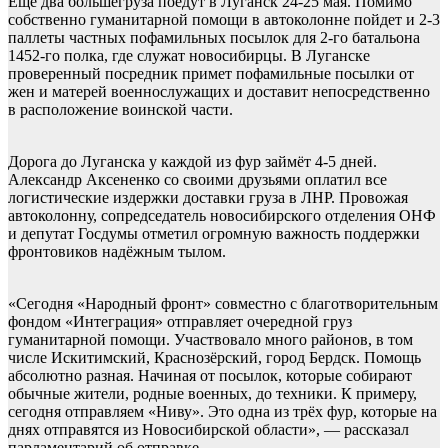
Ещё два большегруза поедут в Луганск 24-25 мая. Помимо
собственно гуманитарной помощи в автоколонне пойдет и 2-3
паллеты частных пофамильных посылок для 2-го батальона
1452-го полка, где служат новосибирцы. В Луганске
проверенный посредник примет пофамильные посылки от
жен и матерей военнослужащих и доставит непосредственно
в расположение воинской части.
Дорога до Луганска у каждой из фур займёт 4-5 дней.
Александр Аксененко со своими друзьями оплатил все
логистические издержки доставки груза в ЛНР. Провожая
автоколонну, сопредседатель новосибирского отделения ОНФ
и депутат Госдумы отметил огромную важность поддержки
фронтовиков надёжным тылом.
«Сегодня «Народный фронт» совместно с благотворительным
фондом «Интеграция» отправляет очередной груз
гуманитарной помощи. Участвовало много районов, в том
числе Искитимский, Краснозёрский, город Бердск. Помощь
абсолютно разная. Начиная от посылок, которые собирают
обычные жители, родные военных, до техники. К примеру,
сегодня отправляем «Ниву». Это одна из трёх фур, которые на
днях отправятся из Новосибирской области», — рассказал
парламентарий об отправке.