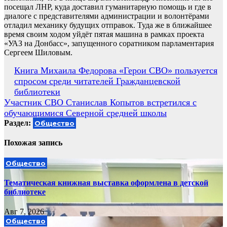
посещал ЛНР, куда доставил гуманитарную помощь и где в
диалоге с представителями администрации и волонтёрами
отладил механику будущих отправок. Туда же в ближайшее
время своим ходом уйдёт пятая машина в рамках проекта
«УАЗ на Донбасс», запущенного соратником парламентария
Сергеем Шиловым.
Навигация
Книга Михаила Федорова «Герои СВО» пользуется
спросом среди читателей Гражданцевской
по
библиотеки
записям
Участник СВО Станислав Копытов встретился с
обучающимися Северной средней школы
Раздел:
Общество
Похожая запись
Общество
Тематическая книжная выставка оформлена в детской
библиотеке
Авг 7, 2026
Общество