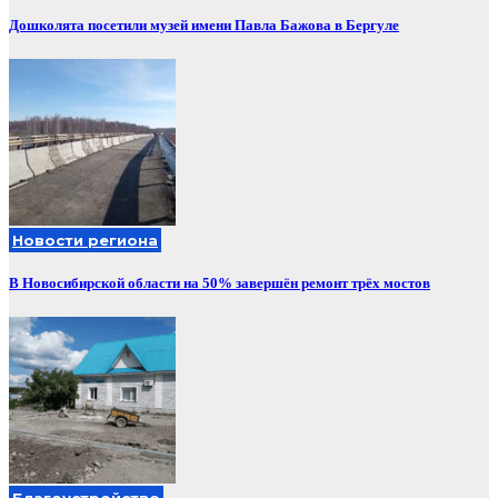
Дошколята посетили музей имени Павла Бажова в Бергуле
Новости региона
В Новосибирской области на 50% завершён ремонт трёх мостов