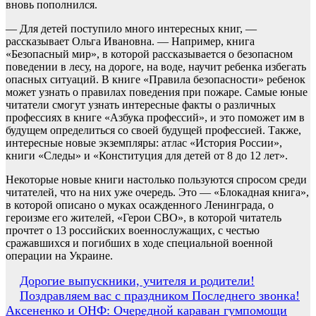
вновь пополнился.
— Для детей поступило много интересных книг, —
рассказывает Ольга Ивановна. — Например, книга
«Безопасный мир», в которой рассказывается о безопасном
поведении в лесу, на дороге, на воде, научит ребенка избегать
опасных ситуаций. В книге «Правила безопасности» ребенок
может узнать о правилах поведения при пожаре. Самые юные
читатели смогут узнать интересные факты о различных
профессиях в книге «Азбука профессий», и это поможет им в
будущем определиться со своей будущей профессией. Также,
интересные новые экземпляры: атлас «История России»,
книги «Следы» и «Конституция для детей от 8 до 12 лет».
Некоторые новые книги настолько пользуются спросом среди
читателей, что на них уже очередь. Это — «Блокадная книга»,
в которой описано о муках осажденного Ленинграда, о
героизме его жителей, «Герои СВО», в которой читатель
прочтет о 13 российских военнослужащих, с честью
сражавшихся и погибших в ходе специальной военной
операции на Украине.
Навигация
Дорогие выпускники, учителя и родители!
Поздравляем вас с праздником Последнего звонка!
по
Аксененко и ОНФ: Очередной караван гумпомощи