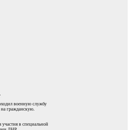
.
роходил военную службу
я на гражданскую.
я участия в специальной
рии ЛНР.