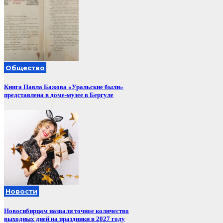
Общество
Книга Павла Бажова «Уральские были»
представлена в доме-музее в Бергуле
Новости
Новосибирцам назвали точное количество
выходных дней на праздники в 2027 году