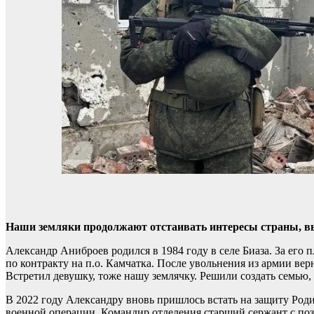
Наши земляки продолжают отстаивать интересы страны, вы
Александр Аниброев родился в 1984 году в селе Биаза. За его
по контракту на п.о. Камчатка. После увольнения из армии ве
Встретил девушку, тоже нашу землячку. Решили создать семью
В 2022 году Александру вновь пришлось встать на защиту Род
военной операции. Командир отделения старший сержант с по