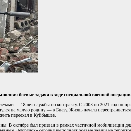
полняя боевые задачи в ходе специальной военной операции
 плечами — 18 лет службы по контракту. С 2003 по 2021 год он п
рнулся на малую родину — в Биазу. Жизнь начала перестраиватьс
, жить переехал в Куйбышев.
ины. В октябре был призван в рамках частичной мобилизации дл
зывным «Морячок» сегодня выполняет боевые задачи на террито