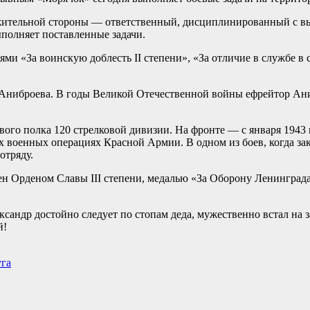
ожительной стороны — ответственный, дисциплинированный с в
полняет поставленные задачи.
и «За воинскую доблесть II степени», «За отличие в службе в 
Аниброева. В годы Великой Отечественной войны ефрейтор Ани
ого полка 120 стрелковой дивизии. На фронте — с января 1943 
х военных операциях Красной Армии. В одном из боев, когда за
отряду.
ен Орденом Славы III степени, медалью «За Оборону Ленинград
сандр достойно следует по стопам деда, мужественно встал на 
й!
уга