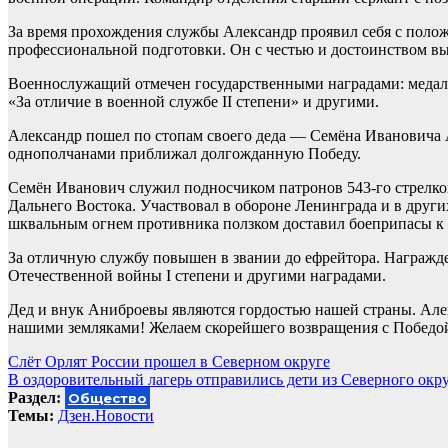
За время прохождения службы Александр проявил себя с пол
профессиональной подготовки. Он с честью и достоинством вы
Военнослужащий отмечен государственными наградами: медалям
«За отличие в военной службе II степени» и другими.
Александр пошел по стопам своего деда — Семёна Ивановича 
однополчанами приближал долгожданную Победу.
Семён Иванович служил подносчиком патронов 543-го стрелков
Дальнего Востока. Участвовал в обороне Ленинграда и в други
шквальным огнем противника ползком доставил боеприпасы к 
За отличную службу повышен в звании до ефрейтора. Награжд
Отечественной войны I степени и другими наградами.
Дед и внук Аниброевы являются гордостью нашей страны. Алек
нашими земляками! Желаем скорейшего возвращения с Победо
Навигация
Слёт Орлят России прошел в Северном округе
В оздоровительный лагерь отправились дети из Северного окр
по
Раздел:
Общество
записям
Темы:
Дзен.Новости