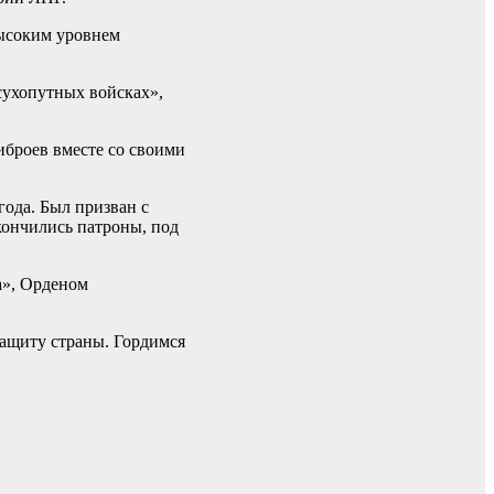
ысоким уровнем
сухопутных войсках»,
броев вместе со своими
года. Был призван с
кончились патроны, под
а», Орденом
защиту страны. Гордимся