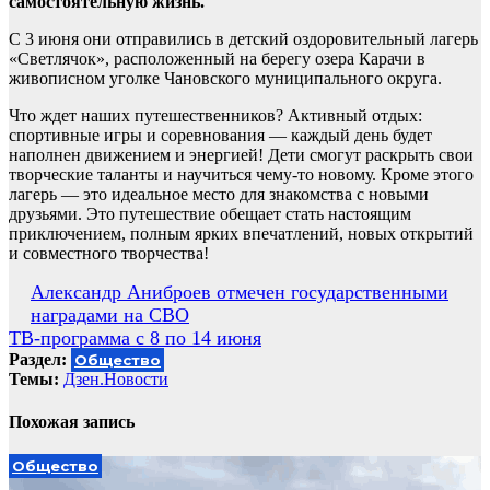
самостоятельную жизнь.
С 3 июня они отправились в детский оздоровительный лагерь
«Светлячок», расположенный на берегу озера Карачи в
живописном уголке Чановского муниципального округа.
Что ждет наших путешественников? Активный отдых:
спортивные игры и соревнования — каждый день будет
наполнен движением и энергией! Дети смогут раскрыть свои
творческие таланты и научиться чему-то новому. Кроме этого
лагерь — это идеальное место для знакомства с новыми
друзьями. Это путешествие обещает стать настоящим
приключением, полным ярких впечатлений, новых открытий
и совместного творчества!
Навигация
Александр Аниброев отмечен государственными
наградами на СВО
по
ТВ-программа с 8 по 14 июня
записям
Раздел:
Общество
Темы:
Дзен.Новости
Похожая запись
Общество