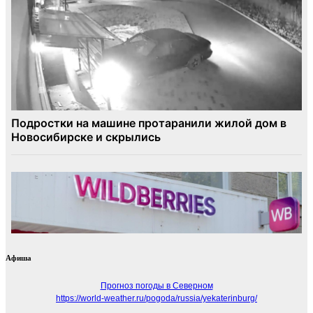
Афиша
Прогноз погоды в Северном
https://world-weather.ru/pogoda/russia/yekaterinburg/