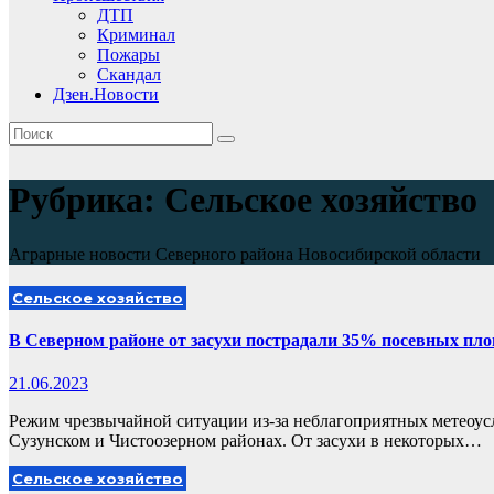
ДТП
Криминал
Пожары
Скандал
Дзен.Новости
Рубрика:
Сельское хозяйство
Аграрные новости Северного района Новосибирской области
Сельское хозяйство
В Северном районе от засухи пострадали 35% посевных пл
21.06.2023
Режим чрезвычайной ситуации из-за неблагоприятных метеоусл
Сузунском и Чистоозерном районах. От засухи в некоторых…
Сельское хозяйство