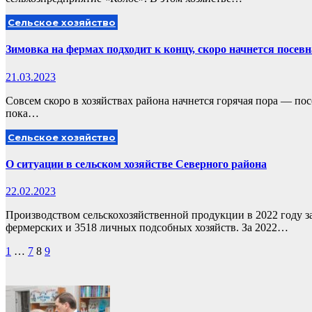
Сельское хозяйство
Зимовка на фермах подходит к концу, скоро начнется посев
21.03.2023
Совсем скоро в хозяйствах района начнется горячая пора — по
пока…
Сельское хозяйство
О ситуации в сельском хозяйстве Северного района
22.02.2023
Производством сельскохозяйственной продукции в 2022 году з
фермерских и 3518 личных подсобных хозяйств. За 2022…
Пагинация
1
…
7
8
9
записей