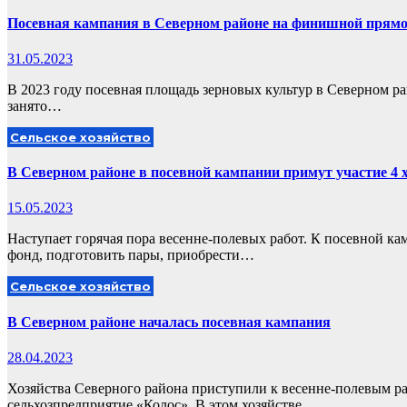
Посевная кампания в Северном районе на финишной прям
31.05.2023
В 2023 году посевная площадь зерновых культур в Северном рай
занято…
Сельское хозяйство
В Северном районе в посевной кампании примут участие 4 
15.05.2023
Наступает горячая пора весенне-полевых работ. К посевной кам
фонд, подготовить пары, приобрести…
Сельское хозяйство
В Северном районе началась посевная кампания
28.04.2023
Хозяйства Северного района приступили к весенне-полевым ра
сельхозпредприятие «Колос». В этом хозяйстве…