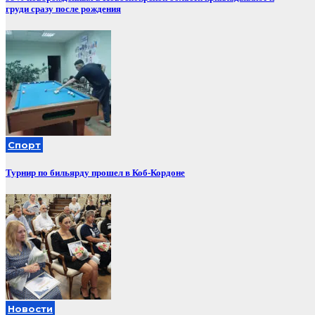
груди сразу после рождения
Спорт
Турнир по бильярду прошел в Коб-Кордоне
Новости