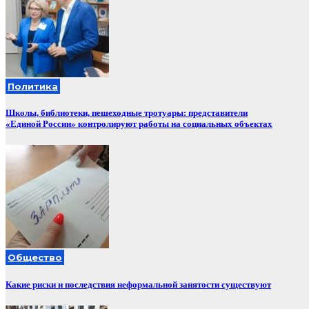
Политика
Школы, библиотеки, пешеходные тротуары: представители
«Единой России» контролируют работы на социальных объектах
Общество
Какие риски и последствия неформальной занятости существуют