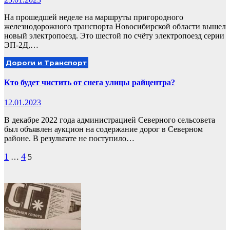
На прошедшей неделе на маршруты пригородного
железнодорожного транспорта Новосибирской области вышел
новый электропоезд. Это шестой по счёту электропоезд серии
ЭП-2Д,…
Дороги и Транспорт
Кто будет чистить от снега улицы райцентра?
12.01.2023
В декабре 2022 года администрацией Северного сельсовета
был объявлен аукцион на содержание дорог в Северном
районе. В результате не поступило…
Пагинация
1
4
…
5
записей