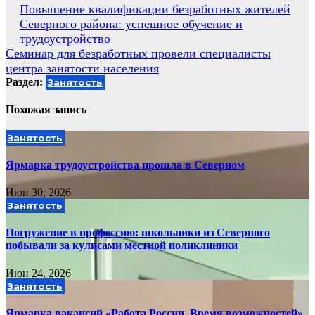
Навигация
Повышение квалификации безработных жителей
Северного района: успешное обучение и
по
трудоустройство
записям
Семинар для безработных провели специалисты
центра занятости населения
Раздел:
Занятость
Похожая запись
Занятость
Ярмарка трудоустройства прошла в Северном
Июн 30, 2026
Занятость
Погружение в профессию: школьники из Северного
побывали за кулисами местной поликлиники
Июн 24, 2026
Занятость
Ярмарка вакансий «Работа России. Время возможностей»