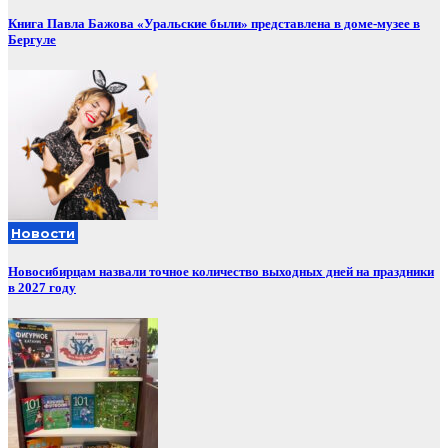
Книга Павла Бажова «Уральские были» представлена в доме-музее в
Бергуле
Новости
Новосибирцам назвали точное количество выходных дней на праздники
в 2027 году