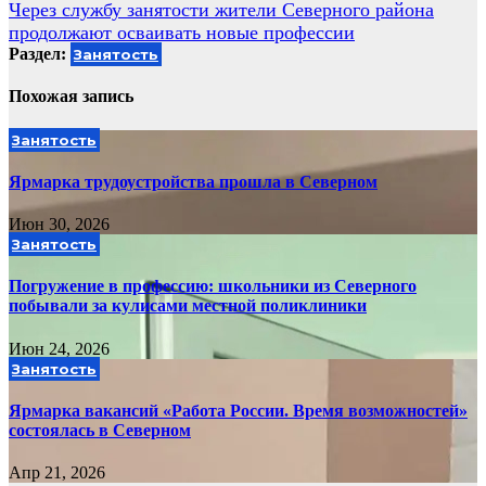
Через службу занятости жители Северного района
записям
продолжают осваивать новые профессии
Раздел:
Занятость
Похожая запись
Занятость
Ярмарка трудоустройства прошла в Северном
Июн 30, 2026
Занятость
Погружение в профессию: школьники из Северного
побывали за кулисами местной поликлиники
Июн 24, 2026
Занятость
Ярмарка вакансий «Работа России. Время возможностей»
состоялась в Северном
Апр 21, 2026