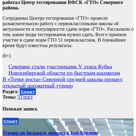
работал Центр тестирования ВФСК «ГТО» Северного
района.
Сотрудники Центра тестирования «ГТО» провели
разъяснительную работу с первоклассниками школы об
актуальности и популярности сдачи норм «ГТО». Рассказали о
том, какие виды тестирования нужно сдать. Всего приняли
участие в сдаче норм ГТО 51 первоклассник. В ближайшее
время будут известны результаты.
(6+)
Навигация
Северяне стали участниками V этапа Кубка
Новосибирской области по быстрым шахматам
по
В «Точке роста» Северной средней школы прошел
записям
открытый шахматный турнир
Раздел:
Спорт
Темы:
ТГпост
Похожая запись
Спорт
Турнир по бильярду прошел в Коб-Кордоне