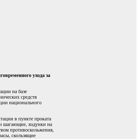
говременного ухода за
ации на базе
нических средств
ации национального
итации в пункте проката
ки шагающие, ходунки на
твом противоскольжения,
расы, скользящие