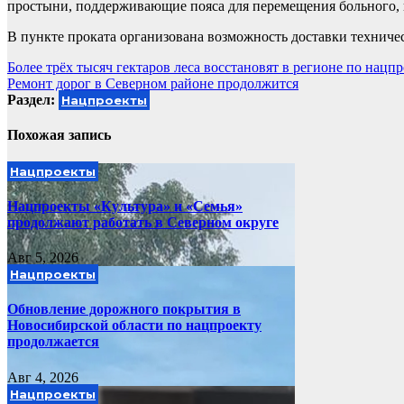
простыни, поддерживающие пояса для перемещения больного, к
В пункте проката организована возможность доставки техниче
Навигация
Более трёх тысяч гектаров леса восстановят в регионе по нацпр
Ремонт дорог в Северном районе продолжится
по
Раздел:
Нацпроекты
записям
Похожая запись
Нацпроекты
Нацпроекты «Культура» и «Семья»
продолжают работать в Северном округе
Авг 5, 2026
Нацпроекты
Обновление дорожного покрытия в
Новосибирской области по нацпроекту
продолжается
Авг 4, 2026
Нацпроекты