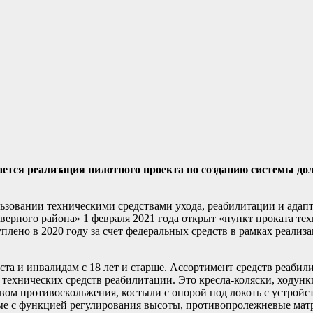
ется реализация пилотного проекта по созданию системы дол
зовании техническими средствами ухода, реабилитации и адапт
ерного района» 1 февраля 2021 года открыт «пункт проката тех
плено в 2020 году за счет федеральных средств в рамках реализ
та и инвалидам с 18 лет и старше. Ассортимент средств реабил
 технических средств реабилитации. Это кресла-коляски, ходун
вом противоскольжения, костыли с опорой под локоть с устройс
рные с функцией регулирования высоты, противопролежневые мат