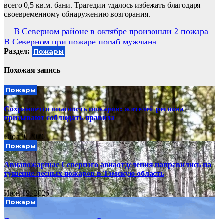
всего 0,5 кв.м. бани. Трагедии удалось избежать благодаря
своевременному обнаружению возгорания.
Навигация
В Северном районе в октябре произошли 2 пожара
В Северном при пожаре погиб мужчина
по
Раздел:
Пожары
записям
Похожая запись
Пожары
Сохраняется опасность пожаров: жителей региона
призывают соблюдать правила
Июл 9, 2026
Пожары
Авиапожарные Северного авиаотделения направились на
тушение лесных пожаров в Томскую область
Июн 19, 2026
Пожары