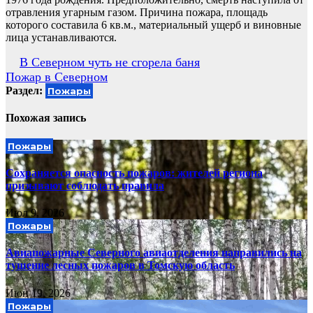
отравления угарным газом. Причина пожара, площадь
которого составила 6 кв.м., материальный ущерб и виновные
лица устанавливаются.
Навигация
В Северном чуть не сгорела баня
Пожар в Северном
по
Раздел:
Пожары
записям
Похожая запись
Пожары
Сохраняется опасность пожаров: жителей региона
призывают соблюдать правила
Июл 9, 2026
Пожары
Авиапожарные Северного авиаотделения направились на
тушение лесных пожаров в Томскую область
Июн 19, 2026
Пожары