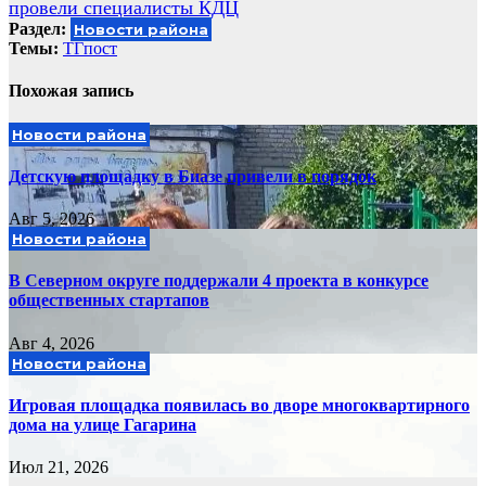
записям
провели специалисты КДЦ
Раздел:
Новости района
Темы:
ТГпост
Похожая запись
Новости района
Детскую площадку в Биазе привели в порядок
Авг 5, 2026
Новости района
В Северном округе поддержали 4 проекта в конкурсе
общественных стартапов
Авг 4, 2026
Новости района
Игровая площадка появилась во дворе многоквартирного
дома на улице Гагарина
Июл 21, 2026