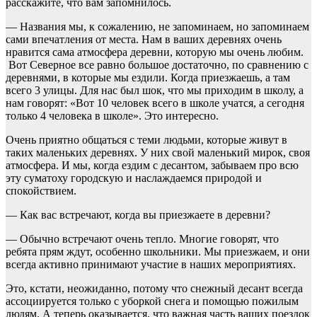
расскажите, что вам запомнилось.
— Названия мы, к сожалению, не запоминаем, но запоминаем
сами впечатления от места. Нам в ваших деревнях очень
нравится сама атмосфера деревни, которую мы очень любим.
Вот Северное все равно большое достаточно, по сравнению с
деревнями, в которые мы ездили. Когда приезжаешь, а там
всего 3 улицы. Для нас был шок, что мы приходим в школу, а
нам говорят: «Вот 10 человек всего в школе учатся, а сегодня
только 4 человека в школе». Это интересно.
Очень приятно общаться с теми людьми, которые живут в
таких маленьких деревнях. У них свой маленький мирок, своя
атмосфера. И мы, когда ездим с десантом, забываем про всю
эту суматоху городскую и наслаждаемся природой и
спокойствием.
— Как вас встречают, когда вы приезжаете в деревни?
— Обычно встречают очень тепло. Многие говорят, что
ребята прям ждут, особенно школьники. Мы приезжаем, и они
всегда активно принимают участие в наших мероприятиях.
Это, кстати, неожиданно, потому что снежный десант всегда
ассоциируется только с уборкой снега и помощью пожилым
людям. А теперь оказывается, что важная часть ваших поездок