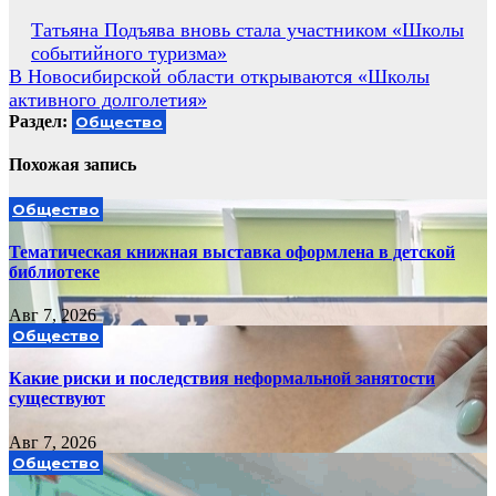
Навигация
Татьяна Подъява вновь стала участником «Школы
событийного туризма»
по
В Новосибирской области открываются «Школы
записям
активного долголетия»
Раздел:
Общество
Похожая запись
Общество
Тематическая книжная выставка оформлена в детской
библиотеке
Авг 7, 2026
Общество
Какие риски и последствия неформальной занятости
существуют
Авг 7, 2026
Общество