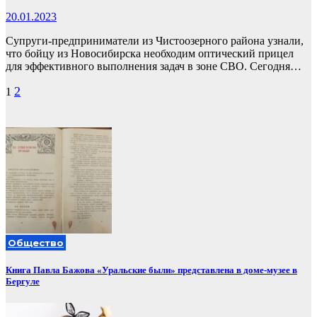
20.01.2023
Супруги-предприниматели из Чистоозерного района узнали,
что бойцу из Новосибирска необходим оптический прицел
для эффективного выполнения задач в зоне СВО. Сегодня…
Пагинация
2
1
записей
Общество
Книга Павла Бажова «Уральские были» представлена в доме-музее в
Бергуле